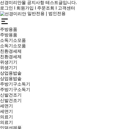
선경미리안몰 공지사항 테스트글입니다.
선경미리안몰 공지사항 테스트글입니다.
로그인
I
회원가입
I
주문조회
I
고객센터
선경산업 공식제품몰 _ 선경미리안몰에서 다양한 상품을 만나보세요
일반전용
❘
법인전용
선경미리안몰 공지사항 테스트글입니다.
주방용품
주방용품
소독기소모품
소독기소모품
친환경세제
친환경세제
위생기기
위생기기
상업용밥솥
상업용밥솥
주방기구소독기
주방기구소독기
신발건조기
신발건조기
세면기
세면기
의료기
의료기
인덕션제품