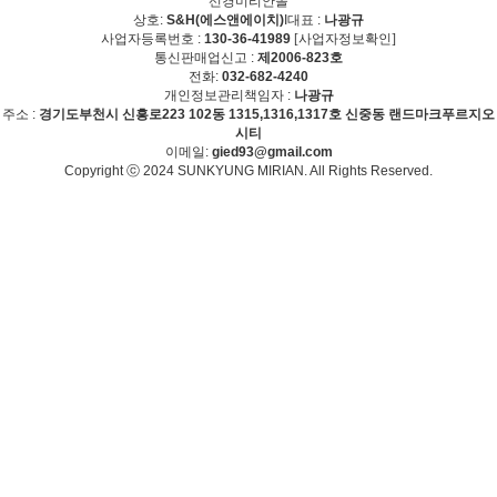
선경미리안몰
상호:
S&H(에스앤에이치)
I
대표 :
나광규
사업자등록번호 :
130-36-41989
[사업자정보확인]
통신판매업신고 :
제2006-823호
전화:
032-682-4240
개인정보관리책임자 :
나광규
주소 :
경기도부천시 신흥로223 102동 1315,1316,1317호 신중동 랜드마크푸르지오
시티
이메일:
gied93@gmail.com
Copyright ⓒ 2024 SUNKYUNG MIRIAN. All Rights Reserved.