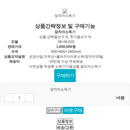
앞치마소독기
상품간략정보 및 구매기능
앞치마소독기
상품 선택옵션 0 개, 추가옵션 0 개
로그인
회원가입
모델
SK-NL620
판매가격
1,690,000원
주문조회
고객센터
규격
600×600×1900mm
상품요약설명
선경산업,자외선+플라즈마이온소독/앞치마10벌
MUNU
배송비
10만원 이상 무료배송
이전상품
위생복 소독기
다음상품
칼도마소독기
＋ 회사소개
구매하기
· 선경미리안 소개
－ 회사소개
＋ 일반전용제품
앞치마소독기
· 오시는길
· 주방용품
－ 일반전용제품
＋ 법인전용제품
+0원
· 소독기소모품
· 자외선소독기
－ 법인전용제품
＋ 고객센터
· 친환경세제
· 손소독기
상품정보
· 질문과답변
－ 고객센터
· 위생기기
배송/교환