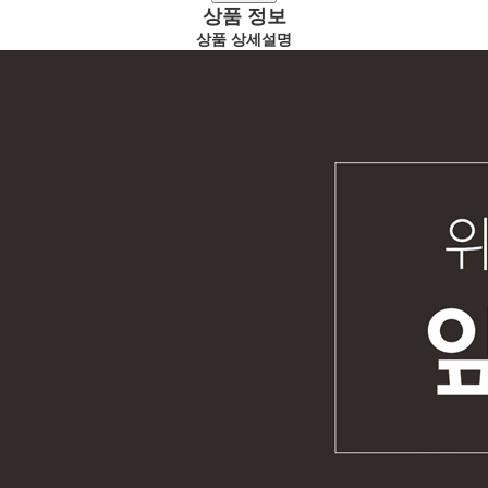
· 가스취반기
· FAQ
상품 정보
· 상업용밥솥
· 세면기
상품 상세설명
· 설치동영상
· 주방기구소독기
· 인덕션제품
· 공지사항
· 신발건조기
· 배식대
· 세면기
· 의료기
· 인덕션제품
· 배식대