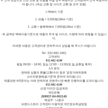
※ 고객 변심으로 인한 교환 및 반품을 하실 경우 배송비는 고객님께서 전액 부담하셔
야 합니다. (색상 교환 및 사이즈 교환 등 모두 포함)
☆택배비 기준
1. 반품 > 3,500원(1Box 기준)
2. 교환 > 왕복택배비 7,000원(1Box 기준)
-위 금액은 택배이용기준으로 제품의 무게 및 사이즈, 수량에 따라 변동될 수 있습니
다.
-자세한 내용은 고객센터로 연락주셔서 상담을 해 주시기 바랍니다.
Tel : 032-682-1661
고객센터
032-682-4240
평일 09:00 ~ 18:00, 점심 12:00 ~ 13:00(토,일,공휴일 휴무)
A/S 문의
판매된 상품의 환불/교환/수리 등은 '공정거래위원회
소비자분쟁해결기준'에 준하여 처리됩니다.
제품관련 A/S문의는 아래 연락처로 전화주시면 빠른 진행처리를 도와드립니다.
032-682-4240
선경 미리안 입금계좌
국민은행
269937-04-002140
예금주 : 나광규
브랜드스토리
고객센터
이용약관
개인정보취급방침