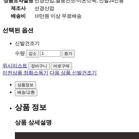
상품요약설명
선경산업,열풍건조/이온소독, 신발24인용
제조사
선경산업
배송비
10만원 이상 무료배송
선택된 옵션
신발건조기
수량
감소
증가
위시리스트
장바구니
바로구매
이전상품
장화소독기
다음 상품
신발건조기
상품정보
배송/교환
상품 정보
상품 상세설명