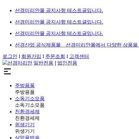
선경미리안몰 공지사항 테스트글입니다.
선경미리안몰 공지사항 테스트글입니다.
선경미리안몰 공지사항 테스트글입니다.
선경산업 공식제품몰 _ 선경미리안몰에서 다양한 상품을
로그인
I
회원가입
I
주문조회
I
고객센터
일반전용
❘
법인전용
주방용품
주방용품
소독기소모품
소독기소모품
친환경세제
친환경세제
위생기기
위생기기
상업용밥솥